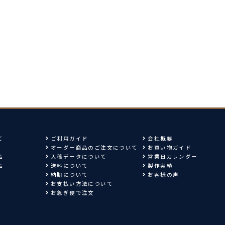
て
ご利用ガイド
会社概要
オーダー商品のご注文について
お買い物ガイド
品
入稿データについて
営業日カレンダー
品
送料について
製作実績
納期について
お客様の声
ｍ
お支払い方法について
ｍ
お急ぎ便で注文
ｍ
ｍ