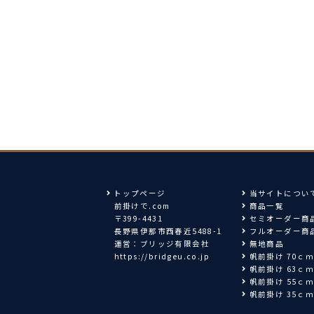
トップページ
当サイトについ
前掛けで.com
商品一覧
〒399-4431
セミオーダー商
長野県伊那市西春近5488-1
フルオーダー商
運営：ブリッジ有限会社
無地商品
https://bridgeu.co.jp
帆前掛け 70ｃ
帆前掛け 63ｃ
帆前掛け 55ｃ
帆前掛け 35ｃ